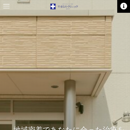
地域密着であなたに合った治療を
地域密着であなたに合った治療を
脳神経・整形外科の専門医